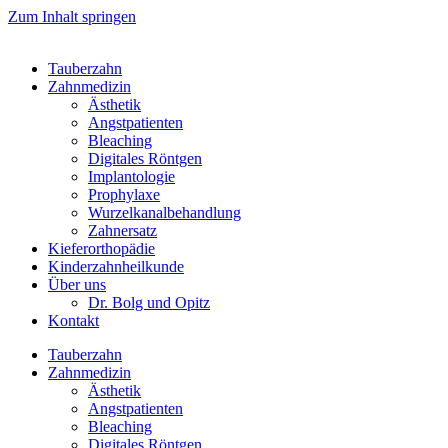
Zum Inhalt springen
Tauberzahn
Zahnmedizin
Ästhetik
Angstpatienten
Bleaching
Digitales Röntgen
Implantologie
Prophylaxe
Wurzelkanalbehandlung
Zahnersatz
Kieferorthopädie
Kinderzahnheilkunde
Über uns
Dr. Bolg und Opitz
Kontakt
Tauberzahn
Zahnmedizin
Ästhetik
Angstpatienten
Bleaching
Digitales Röntgen